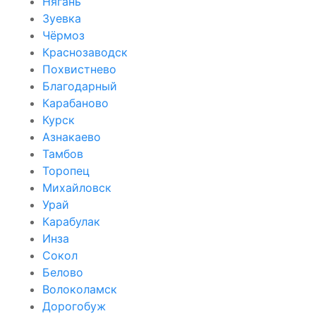
Нягань
Зуевка
Чёрмоз
Краснозаводск
Похвистнево
Благодарный
Карабаново
Курск
Азнакаево
Тамбов
Торопец
Михайловск
Урай
Карабулак
Инза
Сокол
Белово
Волоколамск
Дорогобуж