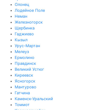
Олонец
Лодейное Поле
Неман
Железногорск
Щербинка
Гаджиево
Кызыл
Урус-Мартан
Мелеуз
Ермолино
Правдинск
Великий Устюг
Киреевск
Ясногорск
Мантурово
Гатчина
Каменск-Уральский
Томмот