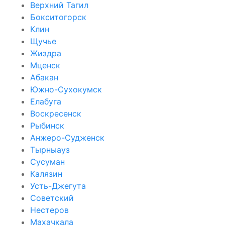
Верхний Тагил
Бокситогорск
Клин
Щучье
Жиздра
Мценск
Абакан
Южно-Сухокумск
Елабуга
Воскресенск
Рыбинск
Анжеро-Судженск
Тырныауз
Сусуман
Калязин
Усть-Джегута
Советский
Нестеров
Махачкала