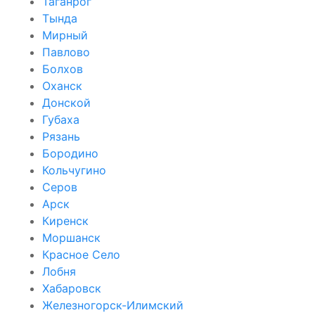
Таганрог
Тында
Мирный
Павлово
Болхов
Оханск
Донской
Губаха
Рязань
Бородино
Кольчугино
Серов
Арск
Киренск
Моршанск
Красное Село
Лобня
Хабаровск
Железногорск-Илимский