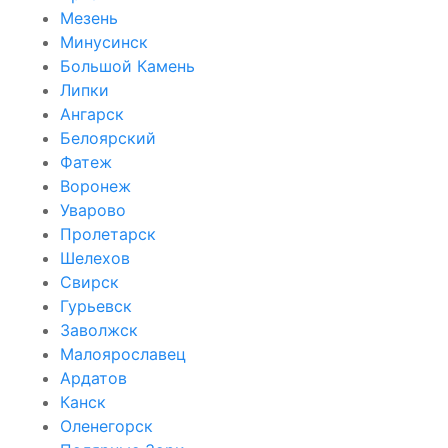
Мезень
Минусинск
Большой Камень
Липки
Ангарск
Белоярский
Фатеж
Воронеж
Уварово
Пролетарск
Шелехов
Свирск
Гурьевск
Заволжск
Малоярославец
Ардатов
Канск
Оленегорск