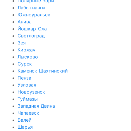
Полярные Зори
Лабытнанги
Южноуральск
Анива
Йошкар-Ола
Светлоград
Зея
Киржач
Лысково
Сурск
Каменск-Шахтинский
Пенза
Узловая
Новоузенск
Туймазы
Западная Двина
Чапаевск
Балей
Шарья