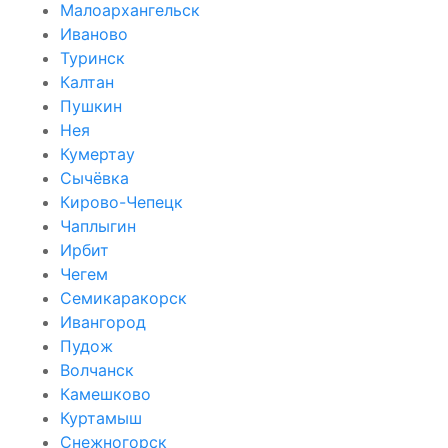
Малоархангельск
Иваново
Туринск
Калтан
Пушкин
Нея
Кумертау
Сычёвка
Кирово-Чепецк
Чаплыгин
Ирбит
Чегем
Семикаракорск
Ивангород
Пудож
Волчанск
Камешково
Куртамыш
Снежногорск