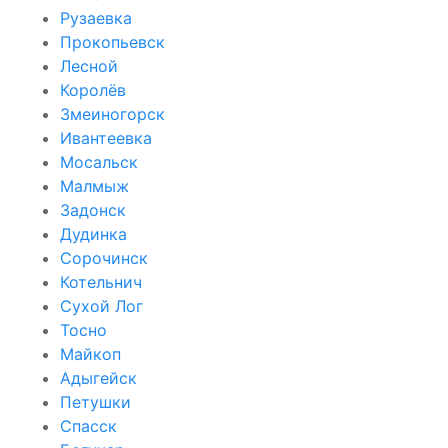
Рузаевка
Прокопьевск
Лесной
Королёв
Змеиногорск
Ивантеевка
Мосальск
Малмыж
Задонск
Дудинка
Сорочинск
Котельнич
Сухой Лог
Тосно
Майкоп
Адыгейск
Петушки
Спасск