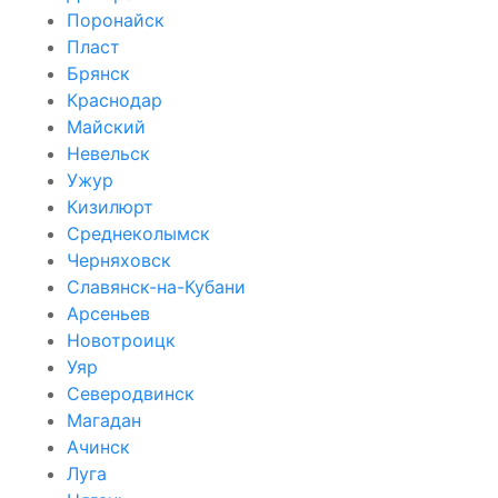
Поронайск
Пласт
Брянск
Краснодар
Майский
Невельск
Ужур
Кизилюрт
Среднеколымск
Черняховск
Славянск-на-Кубани
Арсеньев
Новотроицк
Уяр
Северодвинск
Магадан
Ачинск
Луга