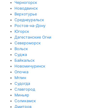
Черногорск
Новодвинск
Верхотурье
Среднеуральск
Ростов-на-Дону
Югорск
Дагестанские Огни
Североморск
Вольск
Суджа
Байкальск
Новомичуринск
Опочка
Мглин
Судогда
Славгород
Миньяр
Соликамск
Дмитров