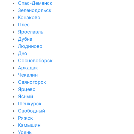
Спас-Деменск
Зеленодольск
Конаково
Плёс
Ярославль
Дубна
Людиново
Дно
Сосновоборск
Аркадак
Чекалин
Саяногорск
Ярцево
Ясный
Шенкурск
Свободный
Ряжск
Камышин
Урень