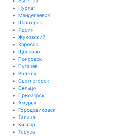
Вытегра
Нурлат
Менделеевск
Шахтёрск
Ядрин
Жуковский
Харовск
Щёлково
Покровск
Пугачёв
Волжск
Светлогорск
Сельцо
Приозерск
Амурск
Городовиковск
Талица
Кизляр
Таруса