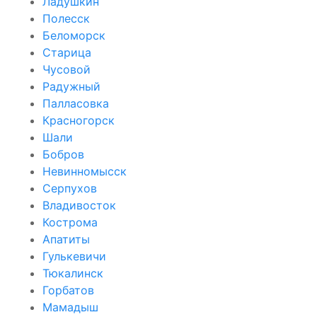
Ладушкин
Полесск
Беломорск
Старица
Чусовой
Радужный
Палласовка
Красногорск
Шали
Бобров
Невинномысск
Серпухов
Владивосток
Кострома
Апатиты
Гулькевичи
Тюкалинск
Горбатов
Мамадыш