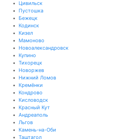
Цивильск
Пустошка
Бежецк
Кодинск
Кизел
Мамоново
Новоалександровск
Купино
Тихорецк
Новоржев
Нижний Ломов
Кремёнки
Кондрово
Кисловодск
Красный Кут
Андреаполь
Льгов
Камень-на-Оби
Таштагол