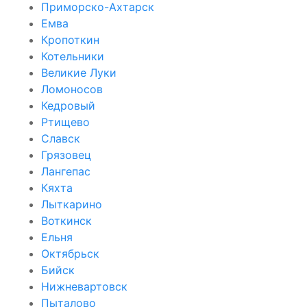
Приморско-Ахтарск
Емва
Кропоткин
Котельники
Великие Луки
Ломоносов
Кедровый
Ртищево
Славск
Грязовец
Лангепас
Кяхта
Лыткарино
Воткинск
Ельня
Октябрьск
Бийск
Нижневартовск
Пыталово