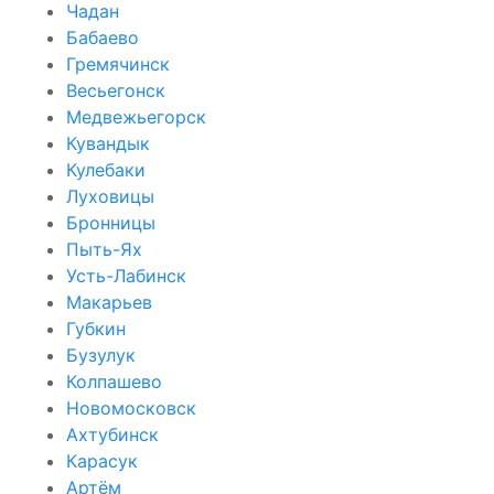
Чадан
Бабаево
Гремячинск
Весьегонск
Медвежьегорск
Кувандык
Кулебаки
Луховицы
Бронницы
Пыть-Ях
Усть-Лабинск
Макарьев
Губкин
Бузулук
Колпашево
Новомосковск
Ахтубинск
Карасук
Артём