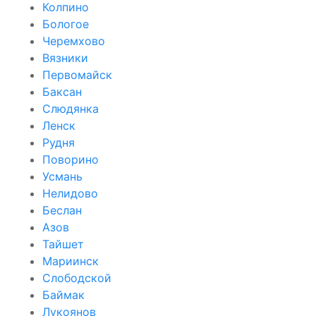
Колпино
Бологое
Черемхово
Вязники
Первомайск
Баксан
Слюдянка
Ленск
Рудня
Поворино
Усмань
Нелидово
Беслан
Азов
Тайшет
Мариинск
Слободской
Баймак
Лукоянов