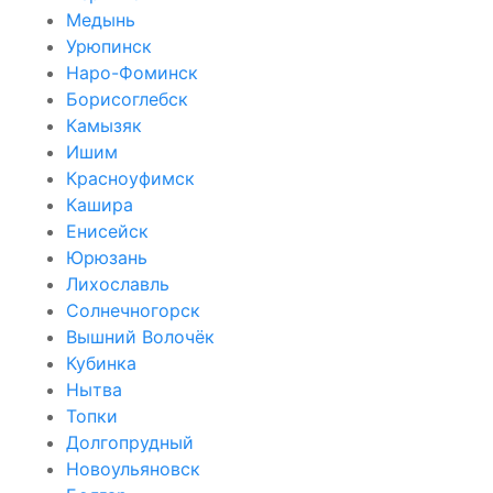
Медынь
Урюпинск
Наро-Фоминск
Борисоглебск
Камызяк
Ишим
Красноуфимск
Кашира
Енисейск
Юрюзань
Лихославль
Солнечногорск
Вышний Волочёк
Кубинка
Нытва
Топки
Долгопрудный
Новоульяновск