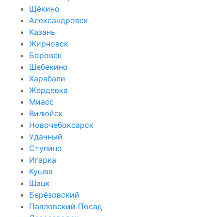
Щёкино
Александровск
Казань
Жирновск
Боровск
Шебекино
Харабали
Жердевка
Миасс
Вилюйск
Новочебоксарск
Удачный
Ступино
Игарка
Кушва
Шацк
Берёзовский
Павловский Посад