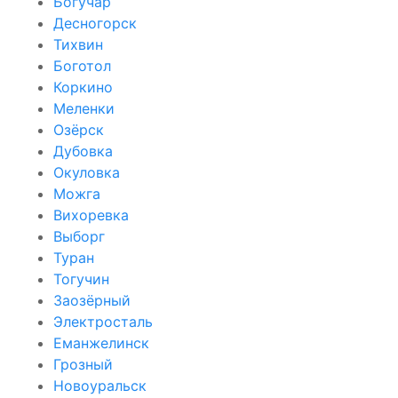
Богучар
Десногорск
Тихвин
Боготол
Коркино
Меленки
Озёрск
Дубовка
Окуловка
Можга
Вихоревка
Выборг
Туран
Тогучин
Заозёрный
Электросталь
Еманжелинск
Грозный
Новоуральск