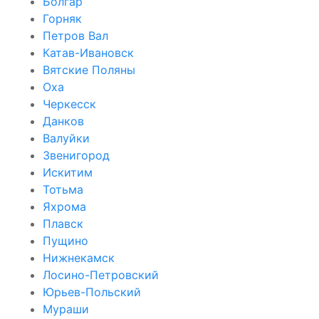
Болгар
Горняк
Петров Вал
Катав-Ивановск
Вятские Поляны
Оха
Черкесск
Данков
Валуйки
Звенигород
Искитим
Тотьма
Яхрома
Плавск
Пущино
Нижнекамск
Лосино-Петровский
Юрьев-Польский
Мураши