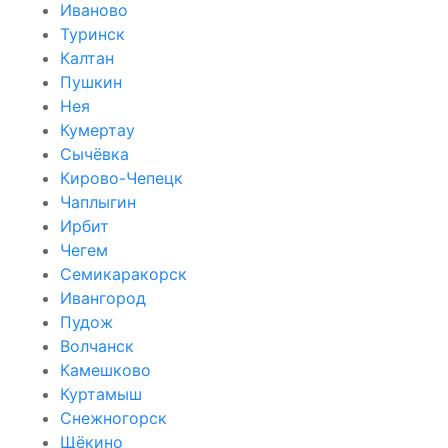
Иваново
Туринск
Калтан
Пушкин
Нея
Кумертау
Сычёвка
Кирово-Чепецк
Чаплыгин
Ирбит
Чегем
Семикаракорск
Ивангород
Пудож
Волчанск
Камешково
Куртамыш
Снежногорск
Щёкино