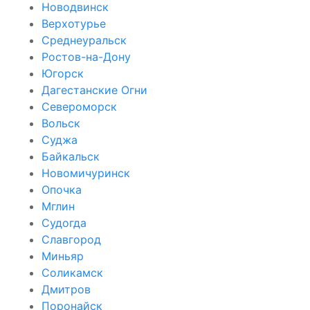
Новодвинск
Верхотурье
Среднеуральск
Ростов-на-Дону
Югорск
Дагестанские Огни
Североморск
Вольск
Суджа
Байкальск
Новомичуринск
Опочка
Мглин
Судогда
Славгород
Миньяр
Соликамск
Дмитров
Поронайск