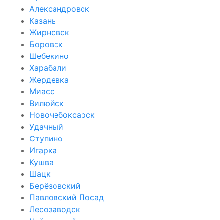
Александровск
Казань
Жирновск
Боровск
Шебекино
Харабали
Жердевка
Миасс
Вилюйск
Новочебоксарск
Удачный
Ступино
Игарка
Кушва
Шацк
Берёзовский
Павловский Посад
Лесозаводск