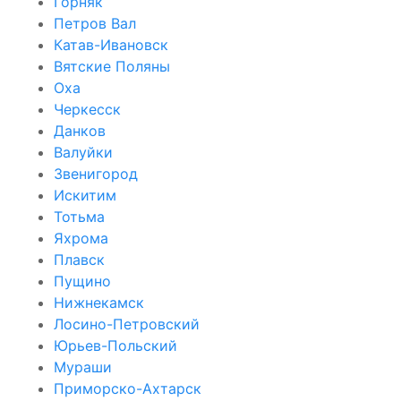
Горняк
Петров Вал
Катав-Ивановск
Вятские Поляны
Оха
Черкесск
Данков
Валуйки
Звенигород
Искитим
Тотьма
Яхрома
Плавск
Пущино
Нижнекамск
Лосино-Петровский
Юрьев-Польский
Мураши
Приморско-Ахтарск