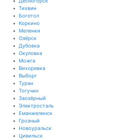
Десногорск
Тихвин
Боготол
Коркино
Меленки
Озёрск
Дубовка
Окуловка
Можга
Вихоревка
Выборг
Туран
Тогучин
Заозёрный
Электросталь
Еманжелинск
Грозный
Новоуральск
Цивильск