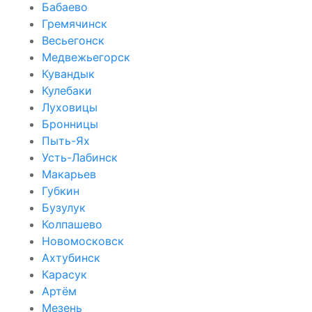
Бабаево
Гремячинск
Весьегонск
Медвежьегорск
Кувандык
Кулебаки
Луховицы
Бронницы
Пыть-Ях
Усть-Лабинск
Макарьев
Губкин
Бузулук
Колпашево
Новомосковск
Ахтубинск
Карасук
Артём
Мезень