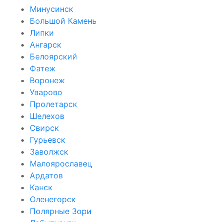
Минусинск
Большой Камень
Липки
Ангарск
Белоярский
Фатеж
Воронеж
Уварово
Пролетарск
Шелехов
Свирск
Гурьевск
Заволжск
Малоярославец
Ардатов
Канск
Оленегорск
Полярные Зори