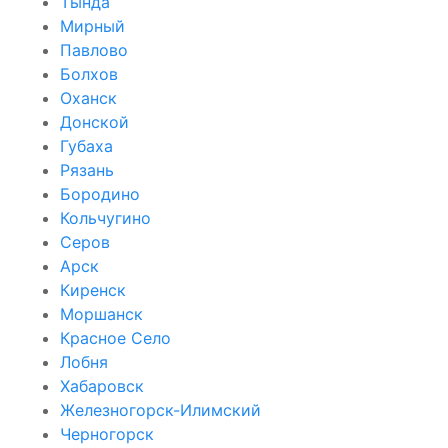
Тында
Мирный
Павлово
Болхов
Оханск
Донской
Губаха
Рязань
Бородино
Кольчугино
Серов
Арск
Киренск
Моршанск
Красное Село
Лобня
Хабаровск
Железногорск-Илимский
Черногорск