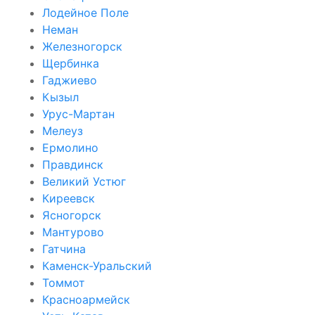
Лодейное Поле
Неман
Железногорск
Щербинка
Гаджиево
Кызыл
Урус-Мартан
Мелеуз
Ермолино
Правдинск
Великий Устюг
Киреевск
Ясногорск
Мантурово
Гатчина
Каменск-Уральский
Томмот
Красноармейск