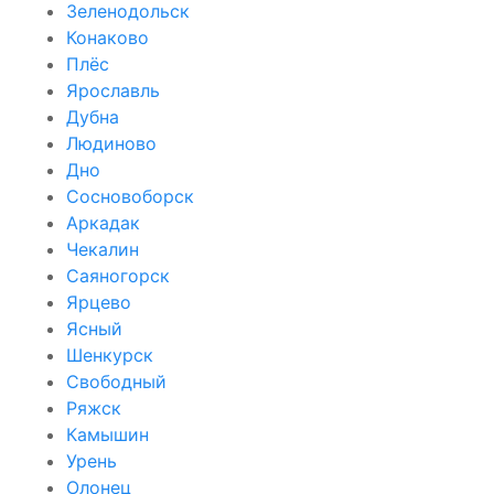
Зеленодольск
Конаково
Плёс
Ярославль
Дубна
Людиново
Дно
Сосновоборск
Аркадак
Чекалин
Саяногорск
Ярцево
Ясный
Шенкурск
Свободный
Ряжск
Камышин
Урень
Олонец