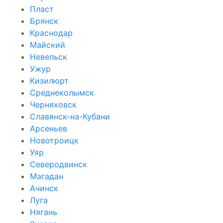
Пласт
Брянск
Краснодар
Майский
Невельск
Ужур
Кизилюрт
Среднеколымск
Черняховск
Славянск-на-Кубани
Арсеньев
Новотроицк
Уяр
Северодвинск
Магадан
Ачинск
Луга
Нягань