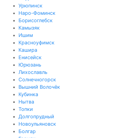
Урюпинск
Наро-Фоминск
Борисоглебск
Камызяк
Ишим
Красноуфимск
Кашира
Енисейск
Юрюзань
Лихославль
Солнечногорск
Вышний Волочёк
Кубинка
Нытва
Топки
Долгопрудный
Новоульяновск
Болгар