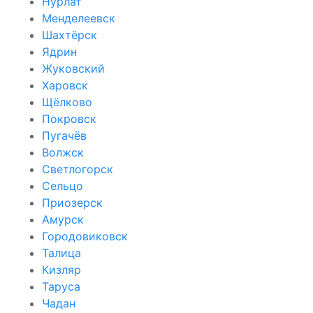
Нурлат
Менделеевск
Шахтёрск
Ядрин
Жуковский
Харовск
Щёлково
Покровск
Пугачёв
Волжск
Светлогорск
Сельцо
Приозерск
Амурск
Городовиковск
Талица
Кизляр
Таруса
Чадан