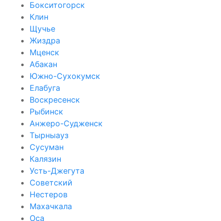
Бокситогорск
Клин
Щучье
Жиздра
Мценск
Абакан
Южно-Сухокумск
Елабуга
Воскресенск
Рыбинск
Анжеро-Судженск
Тырныауз
Сусуман
Калязин
Усть-Джегута
Советский
Нестеров
Махачкала
Оса