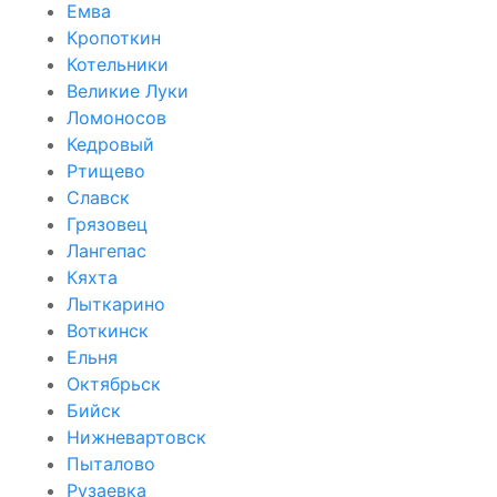
Емва
Кропоткин
Котельники
Великие Луки
Ломоносов
Кедровый
Ртищево
Славск
Грязовец
Лангепас
Кяхта
Лыткарино
Воткинск
Ельня
Октябрьск
Бийск
Нижневартовск
Пыталово
Рузаевка