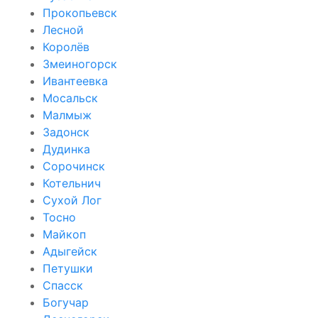
Прокопьевск
Лесной
Королёв
Змеиногорск
Ивантеевка
Мосальск
Малмыж
Задонск
Дудинка
Сорочинск
Котельнич
Сухой Лог
Тосно
Майкоп
Адыгейск
Петушки
Спасск
Богучар