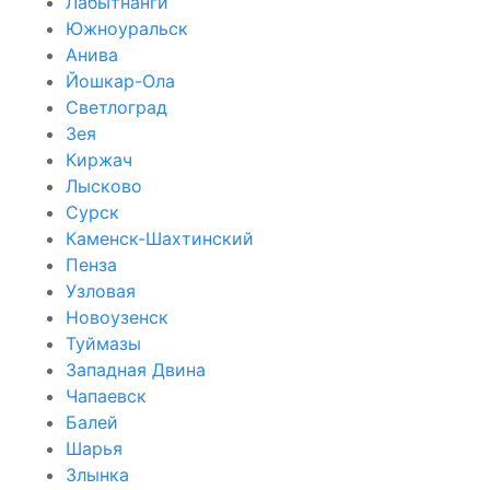
Лабытнанги
Южноуральск
Анива
Йошкар-Ола
Светлоград
Зея
Киржач
Лысково
Сурск
Каменск-Шахтинский
Пенза
Узловая
Новоузенск
Туймазы
Западная Двина
Чапаевск
Балей
Шарья
Злынка