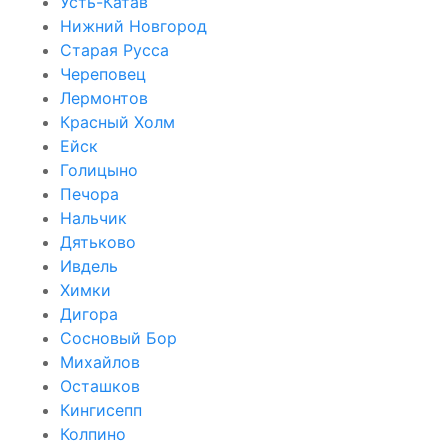
Усть-Катав
Нижний Новгород
Старая Русса
Череповец
Лермонтов
Красный Холм
Ейск
Голицыно
Печора
Нальчик
Дятьково
Ивдель
Химки
Дигора
Сосновый Бор
Михайлов
Осташков
Кингисепп
Колпино