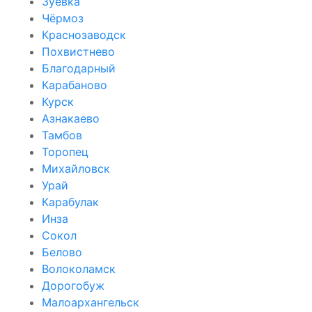
Зуевка
Чёрмоз
Краснозаводск
Похвистнево
Благодарный
Карабаново
Курск
Азнакаево
Тамбов
Торопец
Михайловск
Урай
Карабулак
Инза
Сокол
Белово
Волоколамск
Дорогобуж
Малоархангельск