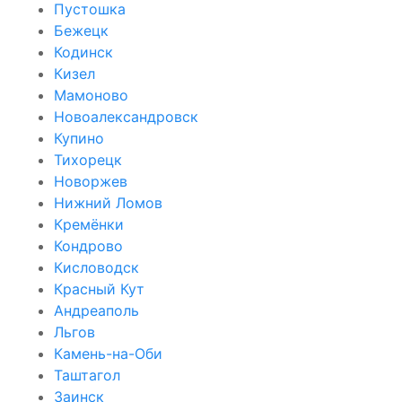
Пустошка
Бежецк
Кодинск
Кизел
Мамоново
Новоалександровск
Купино
Тихорецк
Новоржев
Нижний Ломов
Кремёнки
Кондрово
Кисловодск
Красный Кут
Андреаполь
Льгов
Камень-на-Оби
Таштагол
Заинск