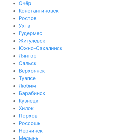
Очёр
Константиновск
Ростов
Ухта
Гудермес
Жигулёвск
Южно-Сахалинск
Лянтор
Сальск
Верхоянск
Туапсе
Любим
Барабинск
Кузнецк
Хилок
Порхов
Россошь
Нерчинск
Медынь