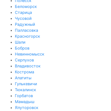
Полесск
Беломорск
Старица
Чусовой
Радужный
Палласовка
Красногорск
Шали
Бобров
Невинномысск
Серпухов
Владивосток
Кострома
Апатиты
Гулькевичи
Тюкалинск
Горбатов
Мамадыш
Ялуторовск