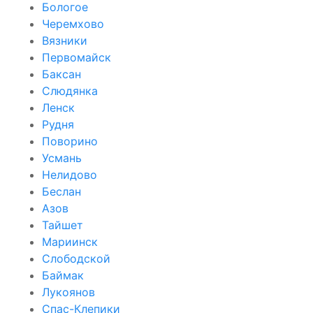
Бологое
Черемхово
Вязники
Первомайск
Баксан
Слюдянка
Ленск
Рудня
Поворино
Усмань
Нелидово
Беслан
Азов
Тайшет
Мариинск
Слободской
Баймак
Лукоянов
Спас-Клепики