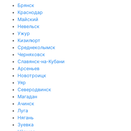
Брянск
Краснодар
Майский
Невельск
Ужур
Кизилюрт
Среднеколымск
Черняховск
Славянск-на-Кубани
Арсеньев
Новотроицк
Уяр
Северодвинск
Магадан
Ачинск
Луга
Нягань
Зуевка