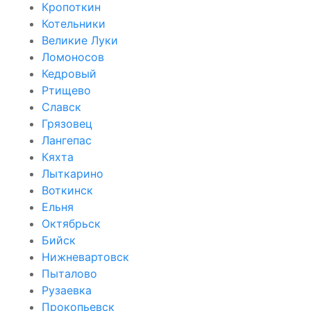
Кропоткин
Котельники
Великие Луки
Ломоносов
Кедровый
Ртищево
Славск
Грязовец
Лангепас
Кяхта
Лыткарино
Воткинск
Ельня
Октябрьск
Бийск
Нижневартовск
Пыталово
Рузаевка
Прокопьевск