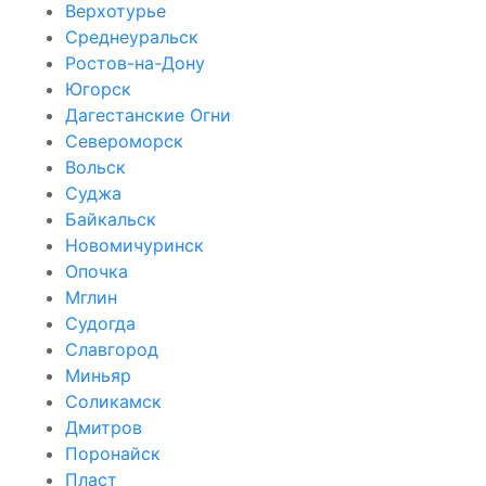
Верхотурье
Среднеуральск
Ростов-на-Дону
Югорск
Дагестанские Огни
Североморск
Вольск
Суджа
Байкальск
Новомичуринск
Опочка
Мглин
Судогда
Славгород
Миньяр
Соликамск
Дмитров
Поронайск
Пласт