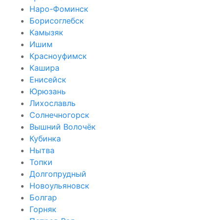
Наро-Фоминск
Борисоглебск
Камызяк
Ишим
Красноуфимск
Кашира
Енисейск
Юрюзань
Лихославль
Солнечногорск
Вышний Волочёк
Кубинка
Нытва
Топки
Долгопрудный
Новоульяновск
Болгар
Горняк