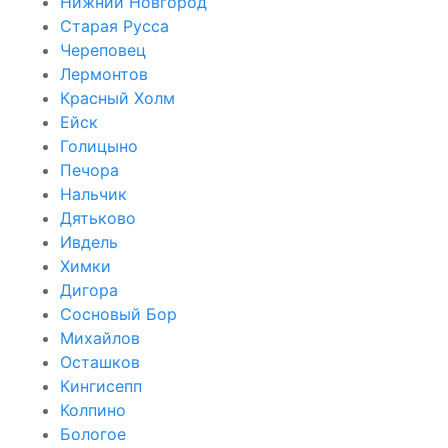
Нижний Новгород
Старая Русса
Череповец
Лермонтов
Красный Холм
Ейск
Голицыно
Печора
Нальчик
Дятьково
Ивдель
Химки
Дигора
Сосновый Бор
Михайлов
Осташков
Кингисепп
Колпино
Бологое