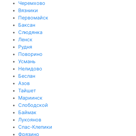
Черемхово
Вязники
Первомайск
Баксан
Слюдянка
Ленск
Рудня
Поворино
Усмань
Нелидово
Беслан
Азов
Тайшет
Мариинск
Слободской
Баймак
Лукоянов
Спас-Клепики
Фрязино