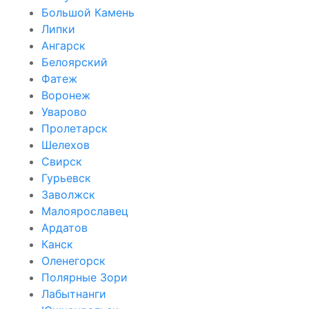
Большой Камень
Липки
Ангарск
Белоярский
Фатеж
Воронеж
Уварово
Пролетарск
Шелехов
Свирск
Гурьевск
Заволжск
Малоярославец
Ардатов
Канск
Оленегорск
Полярные Зори
Лабытнанги