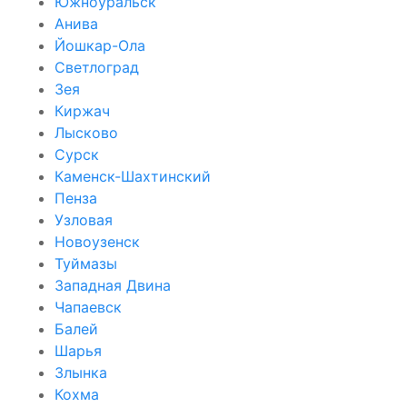
Южноуральск
Анива
Йошкар-Ола
Светлоград
Зея
Киржач
Лысково
Сурск
Каменск-Шахтинский
Пенза
Узловая
Новоузенск
Туймазы
Западная Двина
Чапаевск
Балей
Шарья
Злынка
Кохма