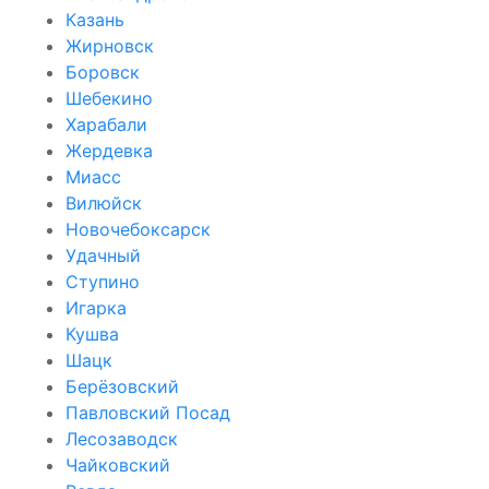
Казань
Жирновск
Боровск
Шебекино
Харабали
Жердевка
Миасс
Вилюйск
Новочебоксарск
Удачный
Ступино
Игарка
Кушва
Шацк
Берёзовский
Павловский Посад
Лесозаводск
Чайковский