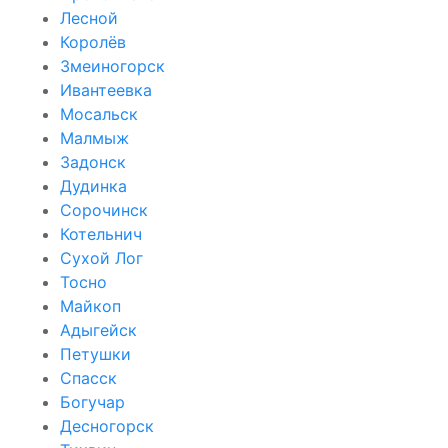
Лесной
Королёв
Змеиногорск
Ивантеевка
Мосальск
Малмыж
Задонск
Дудинка
Сорочинск
Котельнич
Сухой Лог
Тосно
Майкоп
Адыгейск
Петушки
Спасск
Богучар
Десногорск