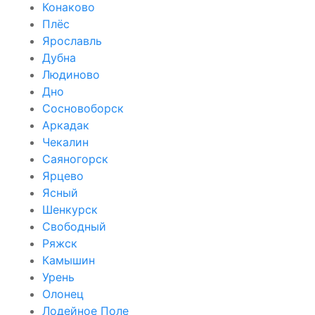
Конаково
Плёс
Ярославль
Дубна
Людиново
Дно
Сосновоборск
Аркадак
Чекалин
Саяногорск
Ярцево
Ясный
Шенкурск
Свободный
Ряжск
Камышин
Урень
Олонец
Лодейное Поле