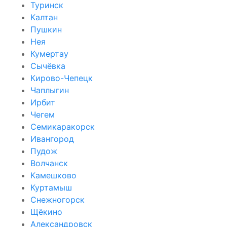
Туринск
Калтан
Пушкин
Нея
Кумертау
Сычёвка
Кирово-Чепецк
Чаплыгин
Ирбит
Чегем
Семикаракорск
Ивангород
Пудож
Волчанск
Камешково
Куртамыш
Снежногорск
Щёкино
Александровск