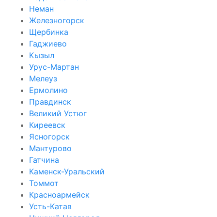
Неман
Железногорск
Щербинка
Гаджиево
Кызыл
Урус-Мартан
Мелеуз
Ермолино
Правдинск
Великий Устюг
Киреевск
Ясногорск
Мантурово
Гатчина
Каменск-Уральский
Томмот
Красноармейск
Усть-Катав