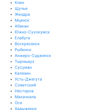
Клин
Щучье
Жиздра
Мценск
Абакан
Южно-Сухокумск
Елабуга
Воскресенск
Рыбинск
Анжеро-Судженск
Тырныауз
Сусуман
Калязин
Усть-Джегута
Советский
Нестеров
Махачкала
Оса
Хадыженск