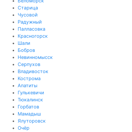
Беломорск
Старица
Чусовой
Радужный
Палласовка
Красногорск
Шали
Бобров
Невинномысск
Серпухов
Владивосток
Кострома
Апатиты
Гулькевичи
Тюкалинск
Горбатов
Мамадыш
Ялуторовск
Очёр