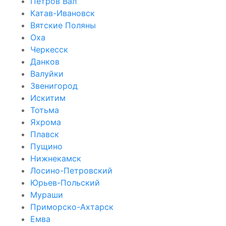
Петров Вал
Катав-Ивановск
Вятские Поляны
Оха
Черкесск
Данков
Валуйки
Звенигород
Искитим
Тотьма
Яхрома
Плавск
Пущино
Нижнекамск
Лосино-Петровский
Юрьев-Польский
Мураши
Приморско-Ахтарск
Емва