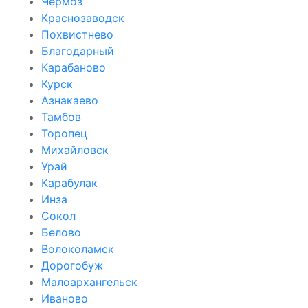
Чёрмоз
Краснозаводск
Похвистнево
Благодарный
Карабаново
Курск
Азнакаево
Тамбов
Торопец
Михайловск
Урай
Карабулак
Инза
Сокол
Белово
Волоколамск
Дорогобуж
Малоархангельск
Иваново