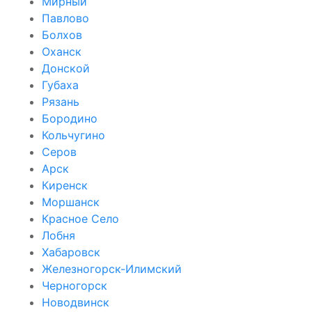
Мирный
Павлово
Болхов
Оханск
Донской
Губаха
Рязань
Бородино
Кольчугино
Серов
Арск
Киренск
Моршанск
Красное Село
Лобня
Хабаровск
Железногорск-Илимский
Черногорск
Новодвинск