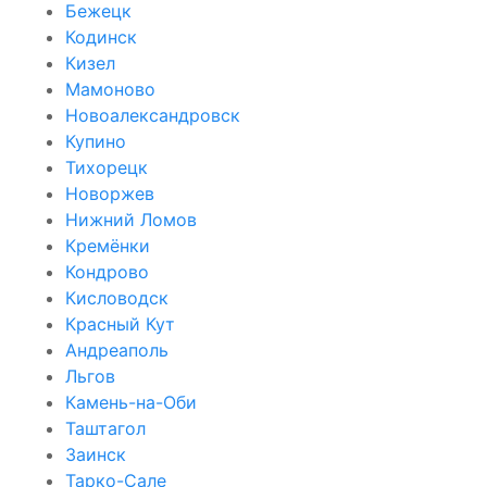
Бежецк
Кодинск
Кизел
Мамоново
Новоалександровск
Купино
Тихорецк
Новоржев
Нижний Ломов
Кремёнки
Кондрово
Кисловодск
Красный Кут
Андреаполь
Льгов
Камень-на-Оби
Таштагол
Заинск
Тарко-Сале