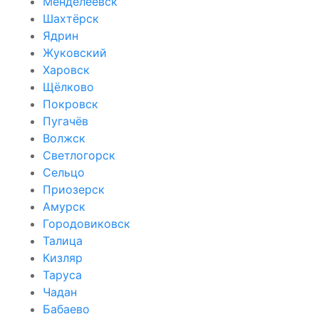
Менделеевск
Шахтёрск
Ядрин
Жуковский
Харовск
Щёлково
Покровск
Пугачёв
Волжск
Светлогорск
Сельцо
Приозерск
Амурск
Городовиковск
Талица
Кизляр
Таруса
Чадан
Бабаево