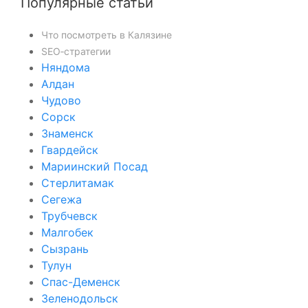
Популярные статьи
Что посмотреть в Калязине
SEO‑стратегии
Няндома
Алдан
Чудово
Сорск
Знаменск
Гвардейск
Мариинский Посад
Стерлитамак
Сегежа
Трубчевск
Малгобек
Сызрань
Тулун
Спас-Деменск
Зеленодольск