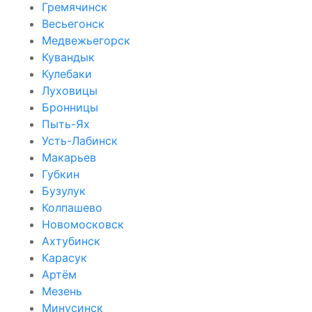
Гремячинск
Весьегонск
Медвежьегорск
Кувандык
Кулебаки
Луховицы
Бронницы
Пыть-Ях
Усть-Лабинск
Макарьев
Губкин
Бузулук
Колпашево
Новомосковск
Ахтубинск
Карасук
Артём
Мезень
Минусинск