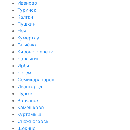
Иваново
Туринск
Калтан
Пушкин
Нея
Кумертау
Сычёвка
Кирово-Чепецк
Чаплыгин
Ирбит
Чегем
Семикаракорск
Ивангород
Пудож
Волчанск
Камешково
Куртамыш
Снежногорск
Щёкино