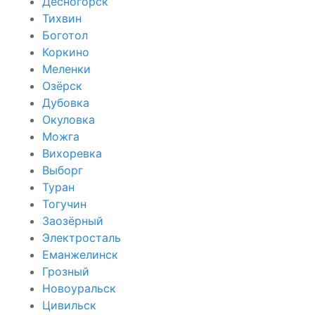
Десногорск
Тихвин
Боготол
Коркино
Меленки
Озёрск
Дубовка
Окуловка
Можга
Вихоревка
Выборг
Туран
Тогучин
Заозёрный
Электросталь
Еманжелинск
Грозный
Новоуральск
Цивильск