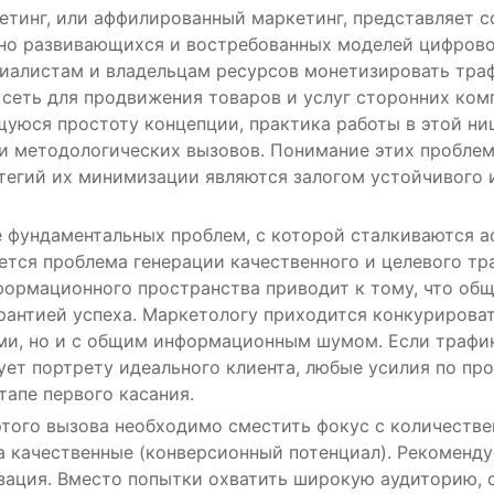
тинг, или аффилированный маркетинг, представляет с
но развивающихся и востребованных моделей цифрово
циалистам и владельцам ресурсов монетизировать траф
сеть для продвижения товаров и услуг сторонних ком
щуюся простоту концепции, практика работы в этой ни
и методологических вызовов. Понимание этих проблем
тегий их минимизации являются залогом устойчивого 
е фундаментальных проблем, с которой сталкиваются 
ется проблема генерации качественного и целевого тр
ормационного пространства приводит к тому, что об
рантией успеха. Маркетологу приходится конкурироват
ми, но и с общим информационным шумом. Если трафи
ует портрету идеального клиента, любые усилия по п
тапе первого касания.
этого вызова необходимо сместить фокус с количестве
а качественные (конверсионный потенциал). Рекоменду
зация. Вместо попытки охватить широкую аудиторию, 