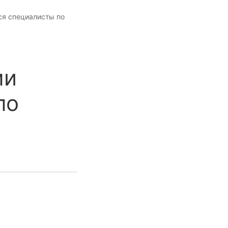
ся специалисты по
ми
по