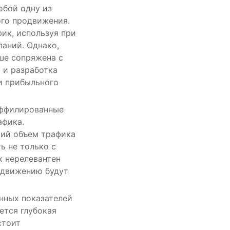
обой одну из
го продвижения.
ик, используя при
паний. Однако,
ше сопряжена с
 и разработка
и прибыльного
аффилированные
афика.
щий объем трафика
ь не только с
к нерелевантен
родвижению будут
нных показателей
ется глубокая
стоит