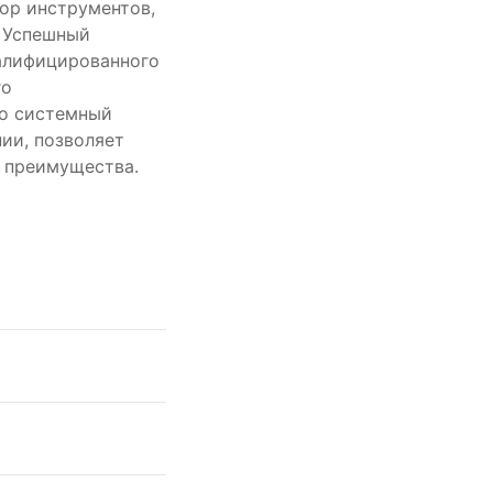
бор инструментов,
. Успешный
валифицированного
го
ко системный
нии, позволяет
 преимущества.