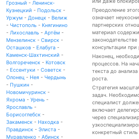
или даже блокиров
Грозный
-
Ленинск-
Преодоление этог
Кузнецкий
-
Подольск
-
означает неукосн
Уржум
-
Донецк
-
Велиж
партнерских отнош
-
Чистополь
-
Княгинино
материал содержи
-
Лихославль
-
Артём
-
законодательстве
Мензелинск
-
Свирск
-
консультации при
Осташков
-
Елабуга
-
Каменск-Шахтинский
-
Наконец, необход
Волгореченск
-
Котовск
процессов. На нач
-
Ессентуки
-
Советск
-
текста до анализа
Олонец
-
Нея
-
Чердынь
роста.
-
Пушкин
-
Стратегия масштаб
Новомичуринск
-
задач. Необходимо
Яхрома
-
Урень
-
специалист долже
Ярославль
-
включает делегир
Борисоглебск
-
через специализир
Закаменск
-
Находка
-
узкоспециализиро
Правдинск
-
Элиста
-
конкретный стиль 
Муравленко
-
Абинск
-