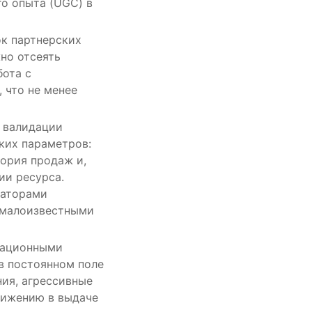
го опыта (UGC) в
ок партнерских
но отсеять
бота с
 что не менее
 валидации
ких параметров:
тория продаж и,
ии ресурса.
гаторами
с малоизвестными
утационными
в постоянном поле
ия, агрессивные
нижению в выдаче