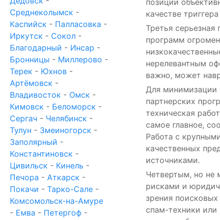
Дедовск
-
позиции объективн
Среднеколымск
-
качестве триггера
Каспийск
-
Палласовка
-
Третья серьезная 
Иркутск
-
Сокол
-
программ огромен
Благодарный
-
Инсар
-
низкокачественны
Бронницы
-
Миллерово
-
нерелевантным офф
Терек
-
Юхнов
-
важно, может навр
Артёмовск
-
Для минимизации 
Владивосток
-
Омск
-
партнерских прог
Кимовск
-
Беломорск
-
техническая работ
Сергач
-
Челябинск
-
самое главное, со
Тулун
-
Змеиногорск
-
Работа с крупным
Заполярный
-
качественных пред
Константиновск
-
источниками.
Цивильск
-
Кинель
-
Четвертым, но не
Печора
-
Аткарск
-
рисками и юридич
Покачи
-
Тарко-Сале
-
зрения поисковых
Комсомольск-на-Амуре
спам-техники или
-
Емва
-
Петергоф
-