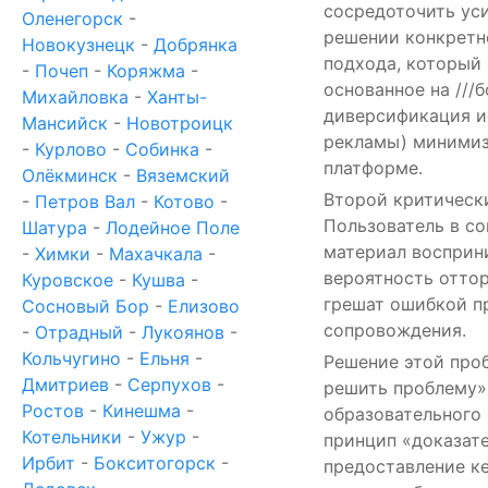
сосредоточить уси
Оленегорск
-
решении конкретн
Новокузнецк
-
Добрянка
подхода, который 
-
Почеп
-
Коряжма
-
основанное на ///
Михайловка
-
Ханты-
диверсификация и
Мансийск
-
Новотроицк
рекламы) минимиз
-
Курлово
-
Собинка
-
платформе.
Олёкминск
-
Вяземский
Второй критическ
-
Петров Вал
-
Котово
-
Пользователь в с
Шатура
-
Лодейное Поле
материал восприни
-
Химки
-
Махачкала
-
вероятность отто
Куровское
-
Кушва
-
грешат ошибкой п
Сосновый Бор
-
Елизово
сопровождения.
-
Отрадный
-
Лукоянов
-
Кольчугино
-
Ельня
-
Решение этой про
Дмитриев
-
Серпухов
-
решить проблему».
Ростов
-
Кинешма
-
образовательного
Котельники
-
Ужур
-
принцип «доказате
Ирбит
-
Бокситогорск
-
предоставление ке