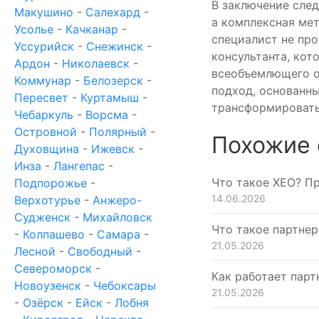
В заключение след
Макушино
-
Салехард
-
а комплексная ме
Усолье
-
Качканар
-
специалист не пр
Уссурийск
-
Снежинск
-
консультанта, кот
Ардон
-
Николаевск
-
всеобъемлющего о
Коммунар
-
Белозерск
-
подход, основанны
Пересвет
-
Куртамыш
-
трансформировать
Чебаркуль
-
Ворсма
-
Островной
-
Полярный
-
Похожие 
Духовщина
-
Ижевск
-
Инза
-
Лангепас
-
Что такое XEO? П
Подпорожье
-
14.06.2026
Верхотурье
-
Анжеро-
Судженск
-
Михайловск
Что такое партне
-
Колпашево
-
Самара
-
21.05.2026
Лесной
-
Свободный
-
Североморск
-
Как работает парт
Новоузенск
-
Чебоксары
21.05.2026
-
Озёрск
-
Ейск
-
Лобня