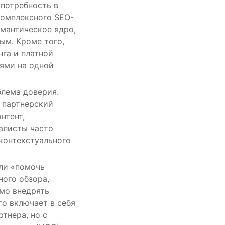
 потребность в
комплексного SEO-
емантическое ядро,
ым. Кроме того,
га и платной
ями на одной
блема доверия.
 партнерский
нтент,
алисты часто
контекстуального
ли «помочь
ного обзора,
мо внедрять
то включает в себя
тнера, но с