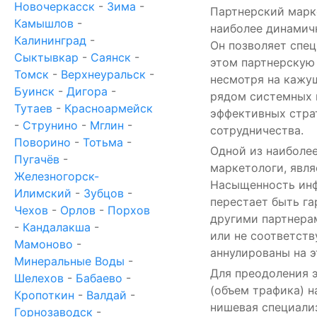
Новочеркасск
-
Зима
-
Партнерский марке
Камышлов
-
наиболее динамич
Калининград
-
Он позволяет спе
Сыктывкар
-
Саянск
-
этом партнерскую 
Томск
-
Верхнеуральск
-
несмотря на кажу
Буинск
-
Дигора
-
рядом системных 
Тутаев
-
Красноармейск
эффективных стра
-
Струнино
-
Мглин
-
сотрудничества.
Поворино
-
Тотьма
-
Одной из наиболе
Пугачёв
-
маркетологи, явля
Железногорск-
Насыщенность инф
Илимский
-
Зубцов
-
перестает быть га
Чехов
-
Орлов
-
Порхов
другими партнера
-
Кандалакша
-
или не соответств
Мамоново
-
аннулированы на э
Минеральные Воды
-
Для преодоления 
Шелехов
-
Бабаево
-
(объем трафика) н
Кропоткин
-
Валдай
-
нишевая специали
Горнозаводск
-