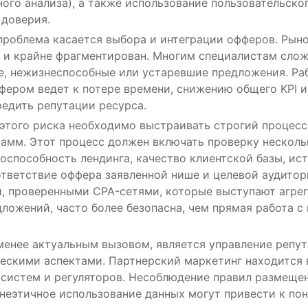
ого анализа), а также использование пользовательско
 доверия.
проблема касается выбора и интеграции офферов. Рын
 и крайне фрагментирован. Многим специалистам слож
е, нежизнеспособные или устаревшие предложения. Ра
ером ведет к потере времени, снижению общего KPI и,
едить репутации ресурса.
этого риска необходимо выстраивать строгий процесс
рамм. Этот процесс должен включать проверку несколь
оспособность лендинга, качество клиентской базы, ис
ответствие оффера заявленной нише и целевой аудитор
и, проверенными CPA-сетями, которые выступают агре
ложений, часто более безопасна, чем прямая работа 
 менее актуальным вызовом, является управление реп
ескими аспектами. Партнерский маркетинг находится 
 систем и регуляторов. Несоблюдение правил размещен
 неэтичное использование данных могут привести к по