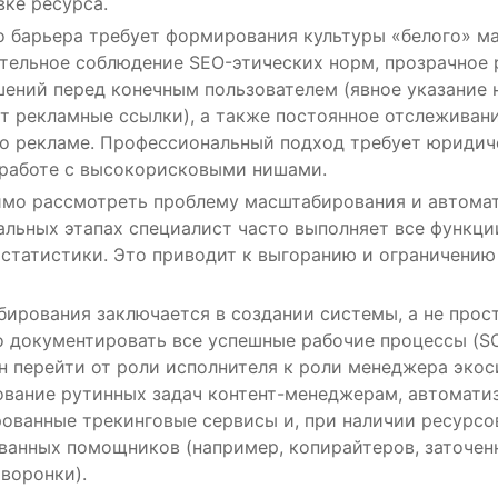
ке ресурса.
о барьера требует формирования культуры «белого» ма
ительное соблюдение SEO-этических норм, прозрачное
ений перед конечным пользователем (явное указание н
т рекламные ссылки), а также постоянное отслеживан
 о рекламе. Профессиональный подход требует юридич
 работе с высокорисковыми нишами.
имо рассмотреть проблему масштабирования и автома
альных этапах специалист часто выполняет все функци
 статистики. Это приводит к выгоранию и ограничению
ирования заключается в создании системы, а не прос
 документировать все успешные рабочие процессы (SOP
н перейти от роли исполнителя к роли менеджера экос
ование рутинных задач контент-менеджерам, автомати
ованные трекинговые сервисы и, при наличии ресурсо
ванных помощников (например, копирайтеров, заточен
воронки).