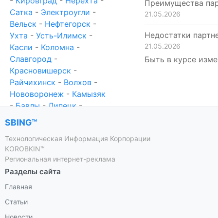
-
Кировград
-
Нерехта
-
Преимущества пар
Сатка
-
Электроугли
-
21.05.2026
Вельск
-
Нефтегорск
-
Недостатки партн
Ухта
-
Усть-Илимск
-
21.05.2026
Касли
-
Коломна
-
Славгород
-
Быть в курсе изме
Красновишерск
-
Райчихинск
-
Волхов
-
Нововоронеж
-
Камызяк
-
Бавлы
-
Липецк
-
Благовещенск
-
Волжск
SBING™
-
Жердевка
-
Горячий
Технологическая Информация Корпорации
Ключ
-
Клинцы
-
Глазов
KOROBKIN™
-
Новороссийск
-
Региональная интернет-реклама
Черногорск
-
Ишимбай
-
Разделы сайта
Белореченск
-
Бийск
-
Главная
Апшеронск
-
Кемерово
-
Костерёво
-
Тара
-
Статьи
Знаменск
-
Баксан
-
Новости