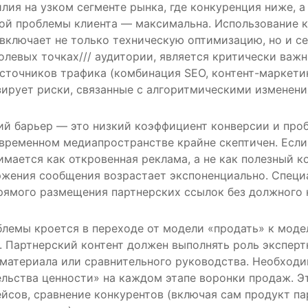
лия на узком сегменте рынка, где конкуренция ниже, а
ой проблемы клиента — максимальна. Использование 
включает не только техническую оптимизацию, но и с
болевых точках/// аудитории, является критически важн
сточников трафика (комбинация SEO, контент-маркетин
ирует риски, связанные с алгоритмическими изменени
ий барьер — это низкий коэффициент конверсии и про
овременном медиапространстве крайне скептичен. Если
мается как откровенная реклама, а не как полезный ко
ржения сообщения возрастает экспоненциально. Специ
рямого размещения партнерских ссылок без должного 
блемы кроется в переходе от модели «продать» к моде
 Партнерский контент должен выполнять роль эксперт
 материала или сравнительного руководства. Необходи
льства ценности» на каждом этапе воронки продаж. Э
йсов, сравнение конкурентов (включая сам продукт пар