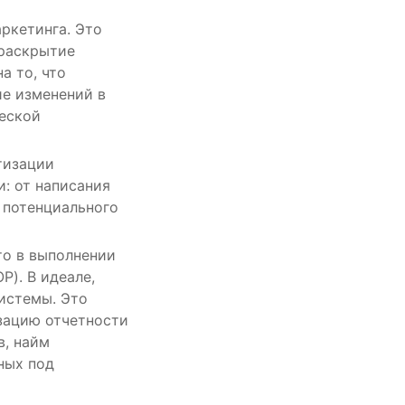
ркетинга. Это
 раскрытие
а то, что
ие изменений в
еской
тизации
и: от написания
 потенциального
то в выполнении
). В идеале,
истемы. Это
зацию отчетности
в, найм
ных под